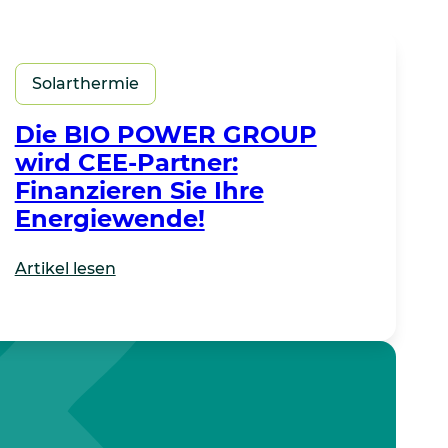
Solarthermie
Die BIO POWER GROUP
wird CEE-Partner:
Finanzieren Sie Ihre
Energiewende!
Artikel lesen