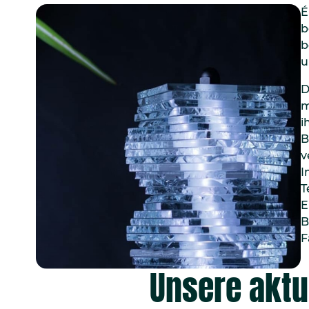
É
b
b
u
D
m
i
B
v
I
T
E
B
F
Unsere aktu