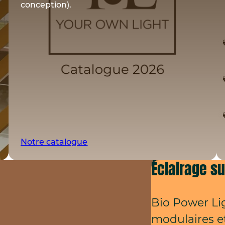
conception).
Notre catalogue
Éclairage su
Bio Power Li
modulaires e