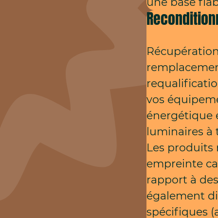
une base fiab
Reconditio
Récupération,
remplacement
requalificati
vos équipemen
énergétique e
luminaires à 
Les produits
empreinte ca
rapport à des
également di
spécifiques (