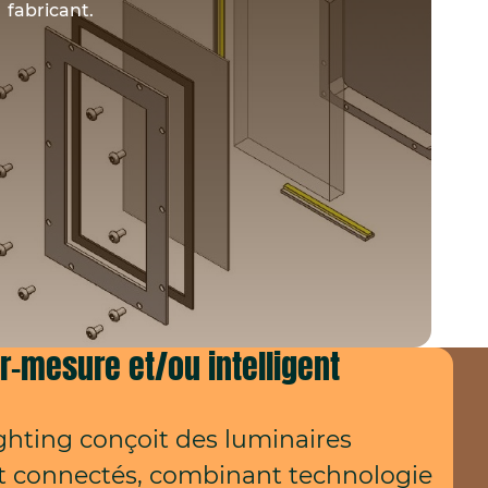
fabricant.
r-mesure et/ou intelligent
ghting conçoit des luminaires
t connectés, combinant technologie