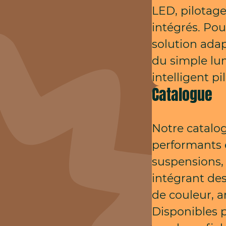
LED, pilotage
intégrés. Po
solution adap
du simple lu
intelligent pi
Catalogue
Notre catalo
performants 
suspensions, 
intégrant de
de couleur, a
Disponibles p