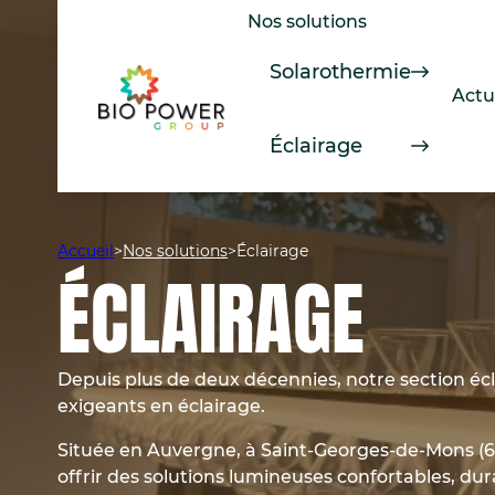
Aller
Nos solutions
au
contenu
Solarothermie
Actu
Éclairage
Accueil
>
Nos solutions
>
Éclairage
ÉCLAIRAGE
Depuis plus de deux décennies, notre section éc
exigeants en éclairage.
Située en Auvergne, à Saint-Georges-de-Mons (63)
offrir des solutions lumineuses confortables, du