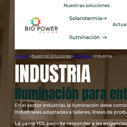
Saltar
Nuestras soluciones
al
contenido
Solarotermia
Actua
Iluminación
Accueil
>
Nuestras soluciones
>
Éclairage
>
Industria
INDUSTRIA
Iluminación para en
En el sector industrial, la iluminación debe co
industriales adaptadas a talleres, líneas de pro
La gama YOL permite responder a las exigencias es