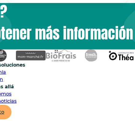
o?
btener más información
soluciones
mia
ón
s allá
omos
oticias
to