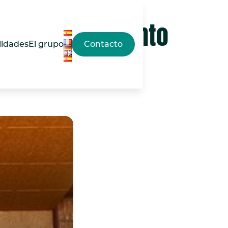
cado: rendimiento
lidades
El grupo
Contacto
ar