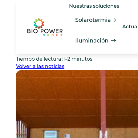
Saltar
Nuestras soluciones
Energía solar térmica
al
Optimización del se
contenido
Solarotermia
Actua
termodinámico y sol
Iluminación
Fecha de la noticia :
7 abril 2026
Tiempo de lectura :
1–2 minutos
Volver a las noticias