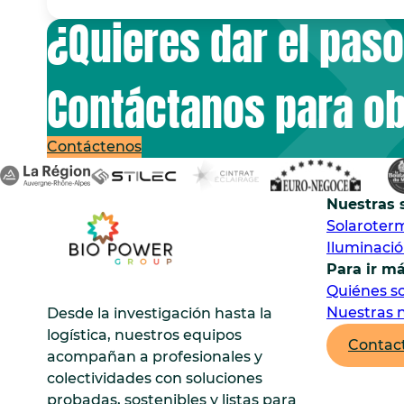
¿Quieres dar el pas
Contáctanos para o
Contáctenos
Nuestras 
Solaroter
Iluminaci
Para ir má
Quiénes s
Nuestras n
Desde la investigación hasta la
logística, nuestros equipos
Contac
acompañan a profesionales y
colectividades con soluciones
probadas, sostenibles y listas para