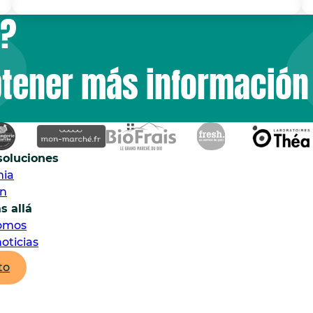
o?
btener más información
soluciones
mia
ón
s allá
omos
oticias
to